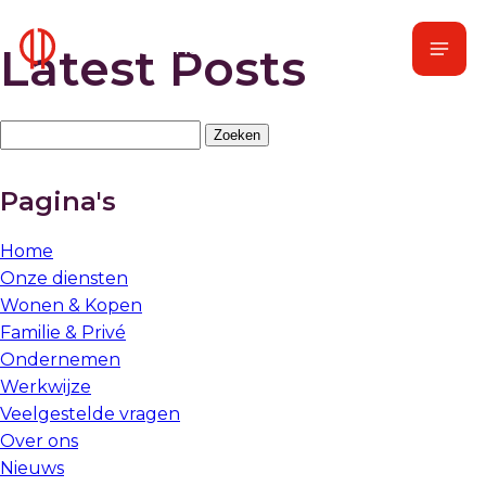
Naar
Menu
hoofdinhoud
Home
Latest Posts
Zoeken
naar:
Pagina's
Home
Onze diensten
Wonen & Kopen
Familie & Privé
Ondernemen
Werkwijze
Veelgestelde vragen
Over ons
Nieuws