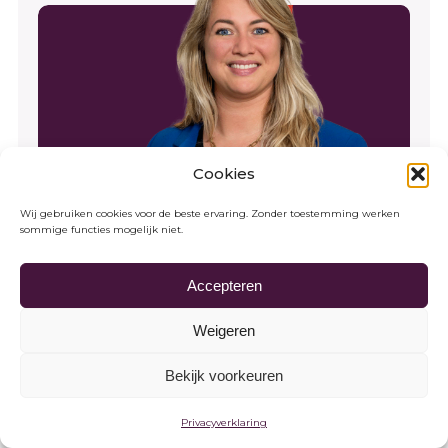
Cookies
Wij gebruiken cookies voor de beste ervaring. Zonder toestemming werken
sommige functies mogelijk niet.
Accepteren
Esty Pronk
Weigeren
Notarisklerk
Onroerend goed
Bekijk voorkeuren
e.pronk@pphnotarissen.nl
Privacyverklaring
Meer over mij