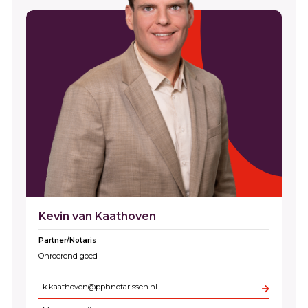
Kevin van Kaathoven
Partner/Notaris
Onroerend goed
k.kaathoven@pphnotarissen.nl