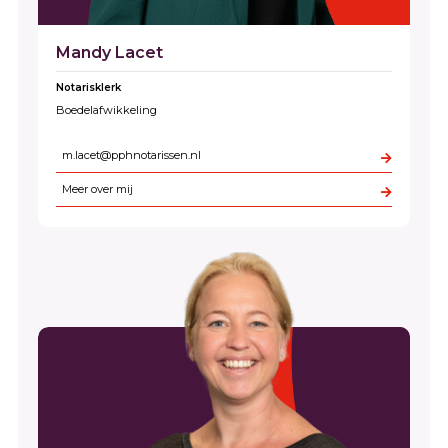
Mandy Lacet
Notarisklerk
Boedelafwikkeling
m.lacet@pphnotarissen.nl
Meer over mij