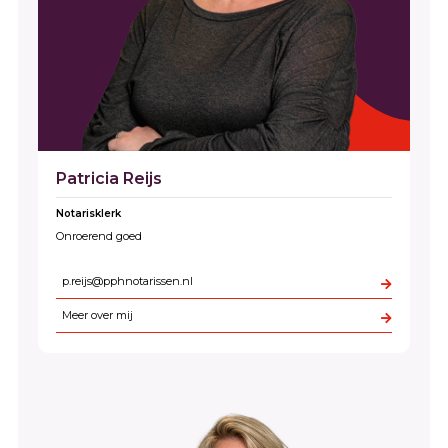
Patricia Reijs
Notarisklerk
Onroerend goed
p.reijs@pphnotarissen.nl
Meer over mij