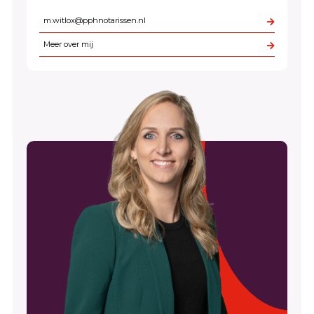
m.witlox@pphnotarissen.nl
Meer over mij