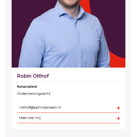
Robin Olthof
Notarisklerk
Ondernemingsrecht
r.olthof@pphnotarissen.nl
Meer over mij