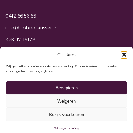
0412 66 56 66
info@pphnotarissen.nl
KvK: 17119128
BTW: NL808339102B01
Cookies
IBAN: NL65 RABO 017 041 7700
Wij gebruiken cookies voor de beste ervaring. Zonder toestemming werken
sommige functies mogelijk niet.
Accepteren
Weigeren
Bekijk voorkeuren
Privacyverklaring
Algemene voorwaarden
© PPH Notarissen 2026
Privacyverklaring