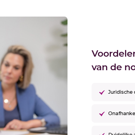
Voordele
van de no
Juridische 
Onafhankel
Duidelijke