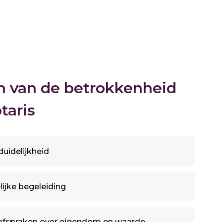
n van de betrokkenheid
taris
duidelijkheid
ijke begeleiding
 afspraken over eigendom en waarde