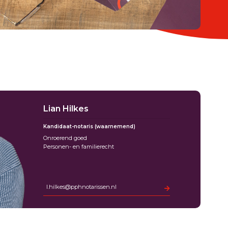
Lian Hilkes
Kandidaat-notaris (waarnemend)
Onroerend goed
Personen- en familierecht
l.hilkes@pphnotarissen.nl