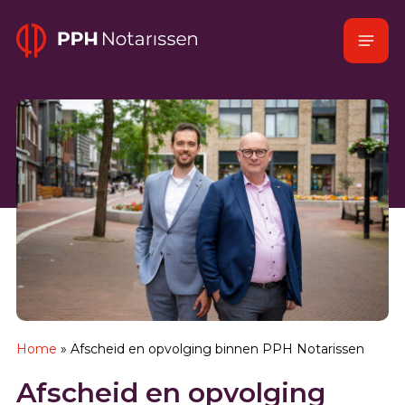
Naar
Menu
hoofdinhoud
Home
Home
»
Afscheid en opvolging binnen PPH Notarissen
Afscheid en opvolging